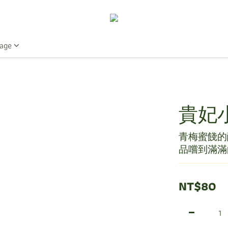
age
貴妃小
青梅蜜餞的
品嚐到滿滿
NT$80