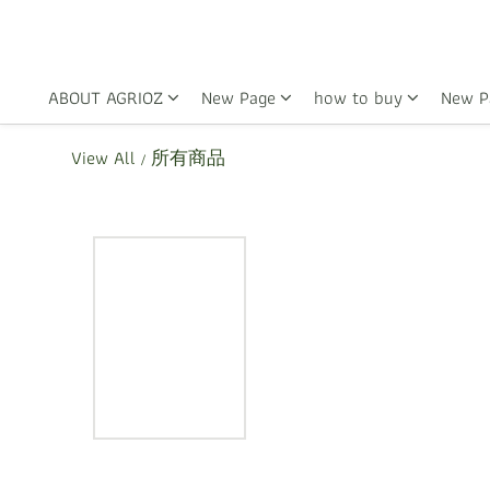
ABOUT AGRIOZ
New Page
how to buy
New P
View All
所有商品
/