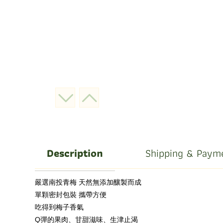
Description
Shipping & Paym
嚴選南投青梅 天然無添加釀製而成
單顆密封包裝 攜帶方便
吃得到梅子香氣
Q彈的果肉、甘甜滋味、生津止渴