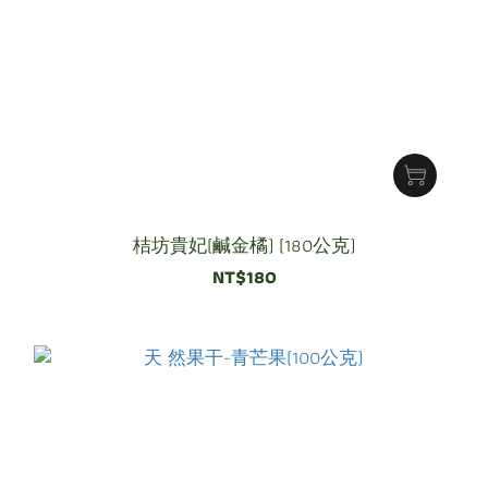
桔坊貴妃(鹹金橘) (180公克)
NT$180