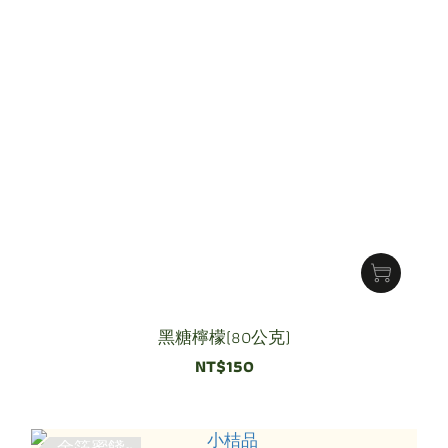
黑糖檸檬(80公克)
NT$150
金箔蜜餞~