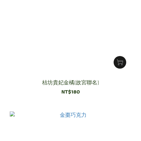
桔坊貴妃金橘(故宮聯名)
NT$180