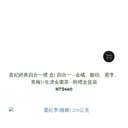
貴妃經典四合一禮 盒( 四合一--金橘、酸桔、蜜李、
青梅)+生津金棗茶--附禮盒提袋
NT$660